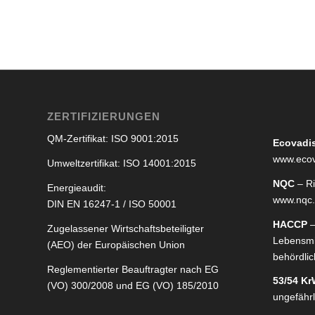
ZERTIFIZIERUNGEN
QM-Zertifikat: ISO 9001:2015
Ecovadi
www.ecov
Umweltzertifikat: ISO 14001:2015
NQC
– R
Energieaudit:
www.nqc
DIN EN 16247-1 / ISO 50001
HACCP
–
Zugelassener Wirtschaftsbeteiligter
Lebensmi
(AEO) der Europäischen Union
behördlich
Reglementierter Beauftragter nach EG
53/54 K
(VO) 300/2008 und EG (VO) 185/2010
ungefährl