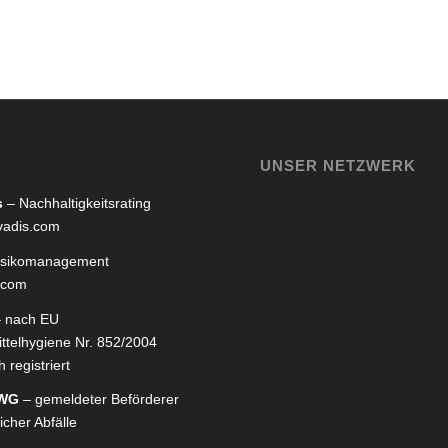
UNSER NETZWERK
s
– Nachhaltigkeitsrating
adis.com
isikomanagement
.com
 nach EU
ttelhygiene Nr. 852/2004
 registriert
rWG
– gemeldeter Beförderer
icher Abfälle