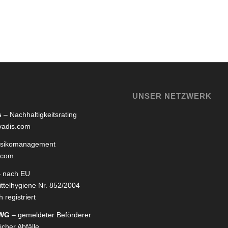
UNSER NETZWERK
s
– Nachhaltigkeitsrating
adis.com
isikomanagement
.com
 nach EU
ttelhygiene Nr. 852/2004
 registriert
rWG
– gemeldeter Beförderer
icher Abfälle