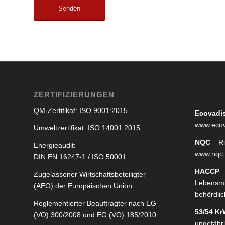
ZERTIFIZIERUNGEN
QM-Zertifikat: ISO 9001:2015
Ecovadi
www.ecov
Umweltzertifikat: ISO 14001:2015
NQC
– R
Energieaudit:
www.nqc
DIN EN 16247-1 / ISO 50001
HACCP
–
Zugelassener Wirtschaftsbeteiligter
Lebensmi
(AEO) der Europäischen Union
behördlich
Reglementierter Beauftragter nach EG
53/54 K
(VO) 300/2008 und EG (VO) 185/2010
ungefährl