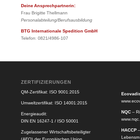
Deine Ansprechpartnerin:
Frau Brigitte Thellmann
Personalabteilung/Berufsausbildung
BTG Internationale Spedition GmbH
Telefon: 0821/4986-107
ZERTIFIZIERUNGEN
QM-Zertifikat: ISO 9001:2015
Ecovadi
www.ecov
Umweltzertifikat: ISO 14001:2015
NQC
– R
Energieaudit:
www.nqc
DIN EN 16247-1 / ISO 50001
HACCP
–
Zugelassener Wirtschaftsbeteiligter
Lebensmi
(AEO) der Europäischen Union