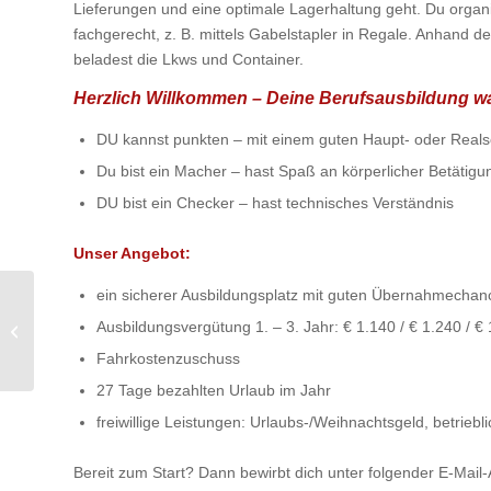
Lieferungen und eine optimale Lagerhaltung geht. Du organisi
fachgerecht, z. B. mittels Gabelstapler in Regale. Anhand d
beladest die Lkws und Container.
Herzlich Willkommen – Deine Berufsausbildung war
DU kannst punkten – mit einem guten Haupt- oder Reals
Du bist ein Macher – hast Spaß an körperlicher Betätigu
DU bist ein Checker – hast technisches Verständnis
Unser Angebot
:
ein sicherer Ausbildungsplatz mit guten Übernahmechan
Bremen – Ausbildung –
Kaufmann für Spedition
Ausbildungsvergütung 1. – 3. Jahr: € 1.140 / € 1.240 / €
u.
Fahrkostenzuschuss
Logistikdienstleistung...
27 Tage bezahlten Urlaub im Jahr
freiwillige Leistungen: Urlaubs-/Weihnachtsgeld, betriebli
Bereit zum Start? Dann bewirbt dich unter folgender E-Mail