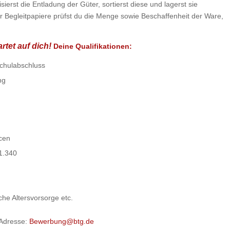
erst die Entladung der Güter, sortierst diese und lagerst sie
er Begleitpapiere prüfst du die Menge sowie Beschaffenheit der Ware,
tet auf dich!
Deine Qualifikationen
:
chulabschluss
ng
cen
 1.340
che Altersvorsorge etc.
-Adresse:
Bewerbung@btg.de